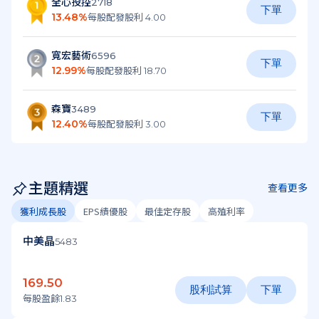
全心投控
2718
下單
13.48%
每股
配發股利 4.00
寬宏藝術
6596
下單
12.99%
每股
配發股利 18.70
森寶
3489
下單
12.40%
每股
配發股利 3.00
主題精選
查看更多
獲利成長股
EPS績優股
最佳定存股
高殖利率
中美晶
5483
169.50
股利試算
下單
每股盈餘1.83